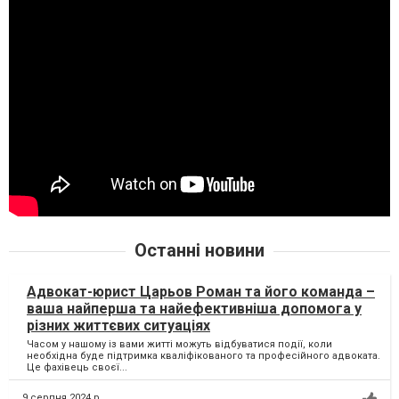
Останні новини
Адвокат-юрист Царьов Роман та його команда –
ваша найперша та найефективніша допомога у
різних життєвих ситуаціях
Часом у нашому із вами житті можуть відбуватися події, коли
необхідна буде підтримка кваліфікованого та професійного адвоката.
Це фахівець своєї...
9 серпня 2024 р.